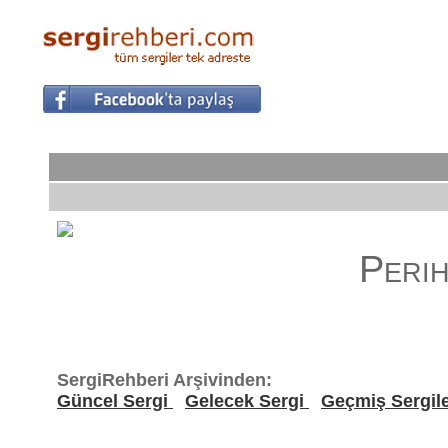
Peri
SergiRehberi Arşivinden:
Güncel Sergi
Gelecek Sergi
Geçmiş Sergil