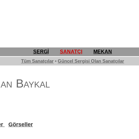
SERGİ
SANATÇI
MEKAN
Tüm Sanatçılar
•
Güncel Sergisi Olan Sanatçılar
han Baykal
er
Görseller