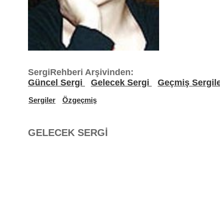
SergiRehberi Arşivinden:
Güncel Sergi
Gelecek Sergi
Geçmiş Sergil
Sergiler
Özgeçmiş
GELECEK SERGİ