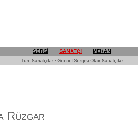
SERGİ
SANATÇI
MEKAN
Tüm Sanatçılar
•
Güncel Sergisi Olan Sanatçılar
a Rüzgar