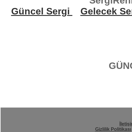
SergiReh
Güncel Sergi
Gelecek Se
GÜN
İletiş
Gizlilik Politikası