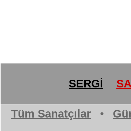
SERGİ
SA
Tüm Sanatçılar
•
Gün