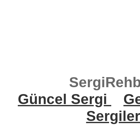
SergiRehb
Güncel Sergi
Ge
Sergile