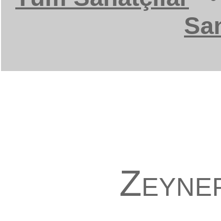
San
Zeyne