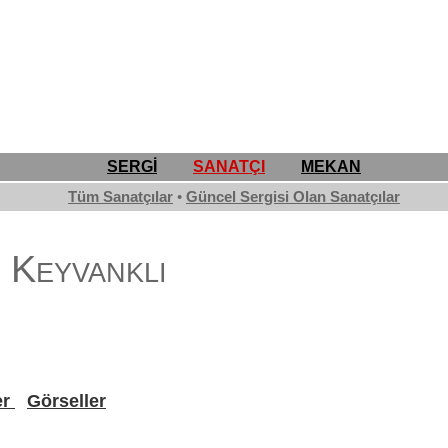
SERGİ
SANATÇI
MEKAN
Tüm Sanatçılar
•
Güncel Sergisi Olan Sanatçılar
 Keyvanklı
er
Görseller