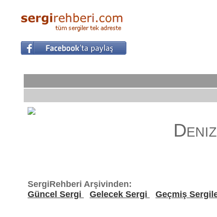
Deniz
SergiRehberi Arşivinden:
Güncel Sergi
Gelecek Sergi
Geçmiş Sergil