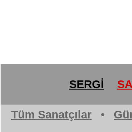
SERGİ
SA
Tüm Sanatçılar
•
Gün