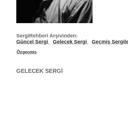
SergiRehberi Arşivinden:
Güncel Sergi
Gelecek Sergi
Geçmiş Sergil
Özgeçmiş
GELECEK SERGİ