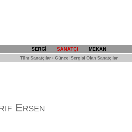
SERGİ
SANATÇI
MEKAN
Tüm Sanatçılar
•
Güncel Sergisi Olan Sanatçılar
rif Ersen