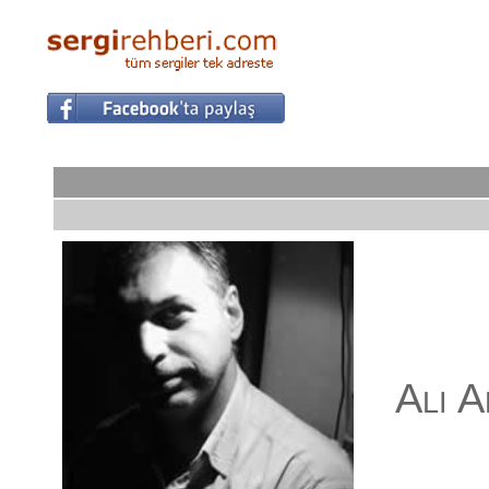
Ali A