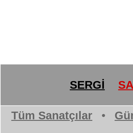
SERGİ
SA
Tüm Sanatçılar
•
Gün