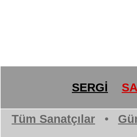
SERGİ
SA
Tüm Sanatçılar
•
Gün