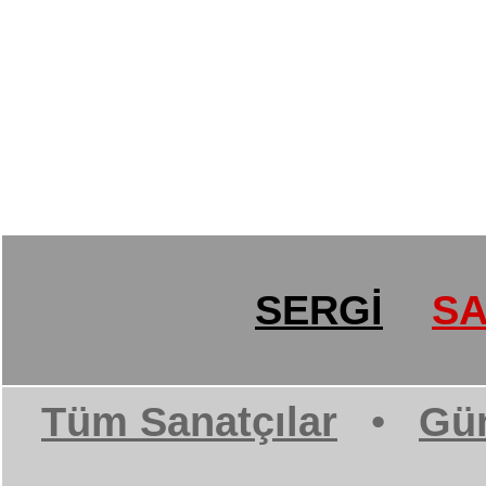
SERGİ
SA
Tüm Sanatçılar
•
Gün