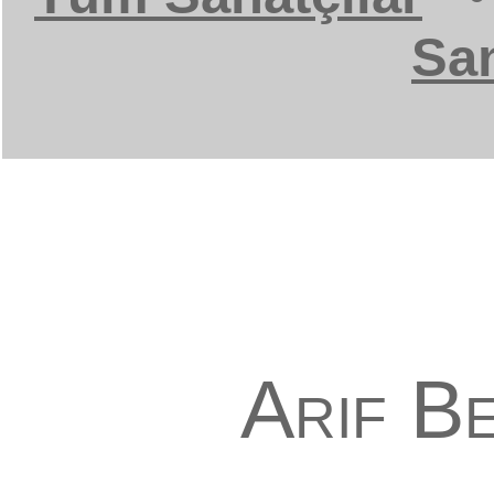
San
Arif Be