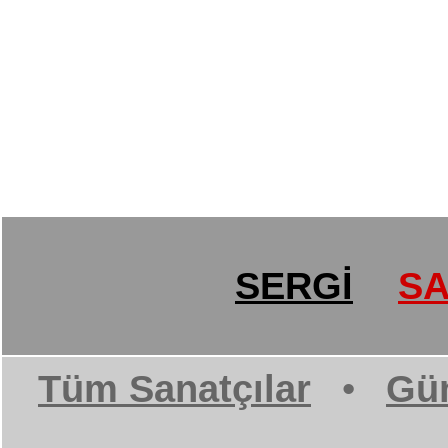
SERGİ
SA
Tüm Sanatçılar
•
Gün