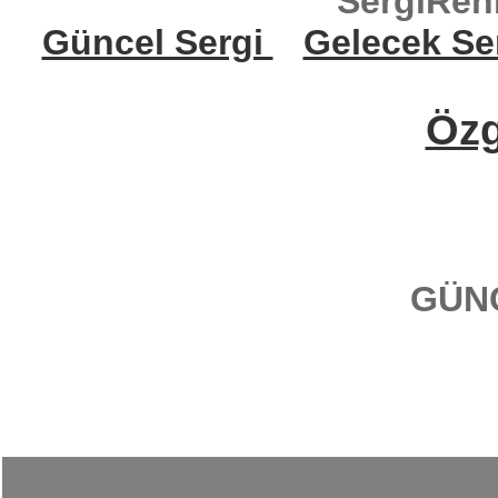
SergiReh
Güncel Sergi
Gelecek Se
Öz
GÜN