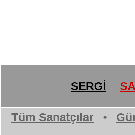
SERGİ
SA
Tüm Sanatçılar
•
Gün