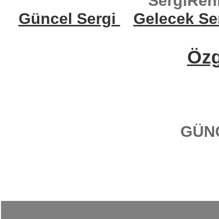
SergiReh
Güncel Sergi
Gelecek Se
Öz
GÜN