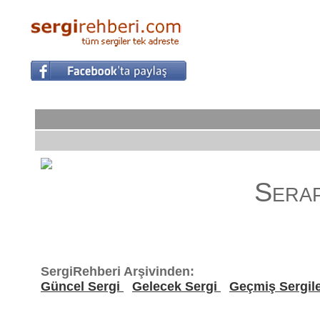
Sera
SergiRehberi Arşivinden:
Güncel Sergi
Gelecek Sergi
Geçmiş Sergil