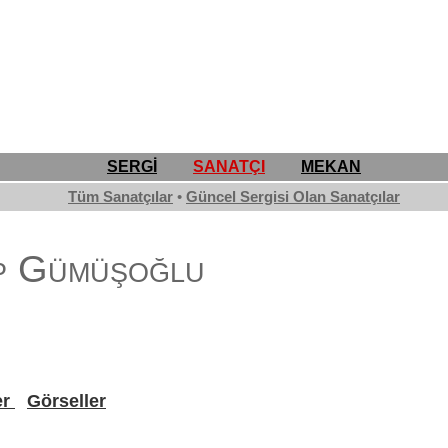
SERGİ
SANATÇI
MEKAN
Tüm Sanatçılar
•
Güncel Sergisi Olan Sanatçılar
p Gümüşoğlu
er
Görseller