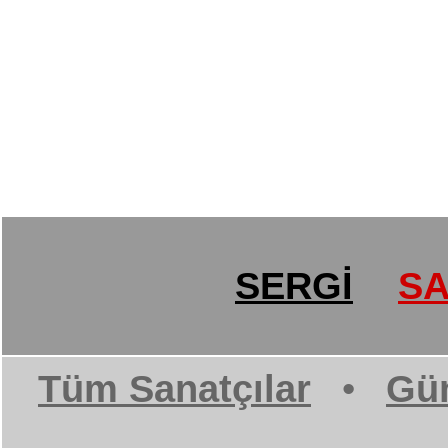
SERGİ
SA
Tüm Sanatçılar
•
Gün