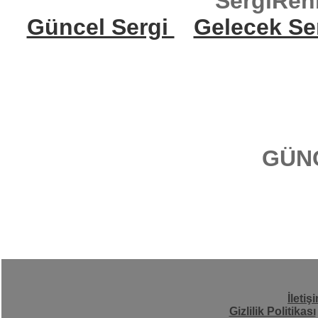
SergiReh
Güncel Sergi
Gelecek Se
GÜN
İletiş
Gizlilik Politikası