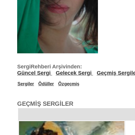
SergiRehberi Arşivinden:
Güncel Sergi
Gelecek Sergi
Geçmiş Sergil
Sergiler
Ödüller
Özgeçmiş
GEÇMİŞ SERGİLER