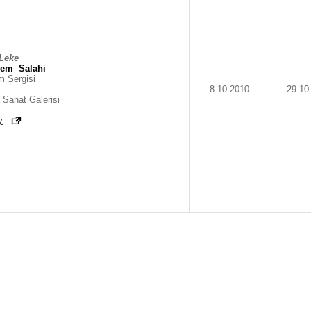
Leke
yem
Salahi
m Sergisi
8.10.2010
29.10
 Sanat Galerisi
y