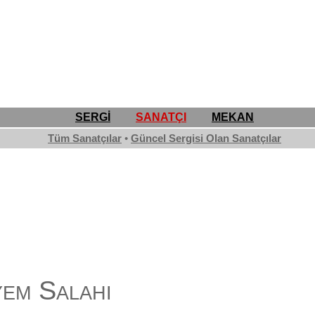
SERGİ
SANATÇI
MEKAN
Tüm Sanatçılar
•
Güncel Sergisi Olan Sanatçılar
em Salahi