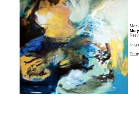
Mor 
Mer
Resi
Dega
Deta