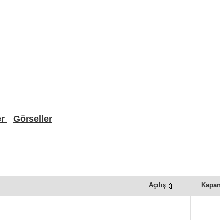
er
Görseller
Açılış
Kapan