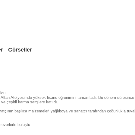
er
Görseller
ldu.
Altan Atölyesi’nde yüksek lisans öğrenimini tamamladı. Bu dönem süresince
ve çeşitli karma sergilere katıldı.
natçının başlıca malzemeleri yağlıboya ve sanatçı tarafından çoğunlukla tuva
severlerle buluştu.