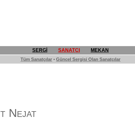
SERGİ
SANATÇI
MEKAN
Tüm Sanatçılar
•
Güncel Sergisi Olan Sanatçılar
t Nejat