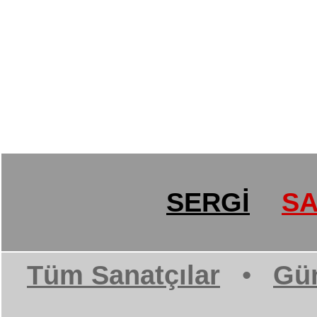
SERGİ
SA
Tüm Sanatçılar
•
Gün