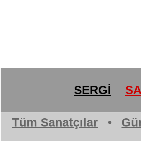
SERGİ
SA
Tüm Sanatçılar
•
Gün