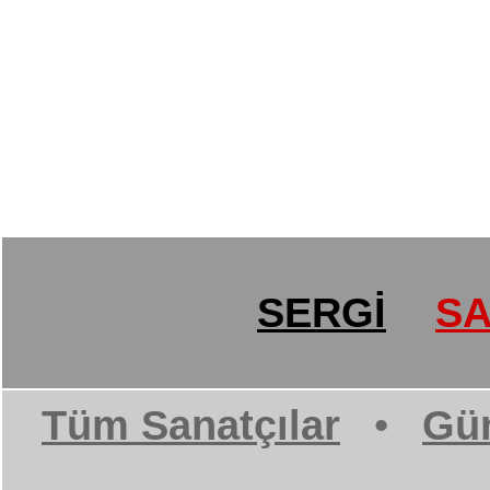
SERGİ
SA
Tüm Sanatçılar
•
Gün