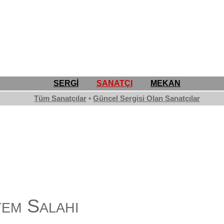
SERGİ
SANATÇI
MEKAN
Tüm Sanatçılar
•
Güncel Sergisi Olan Sanatçılar
em Salahi