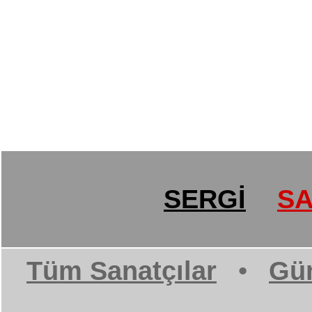
SERGİ
SA
Tüm Sanatçılar
•
Gün