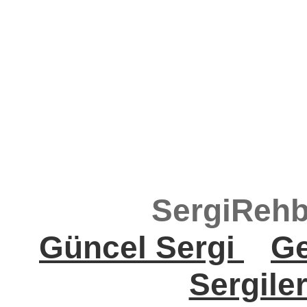
SergiRehb
Güncel Sergi
Ge
Sergile