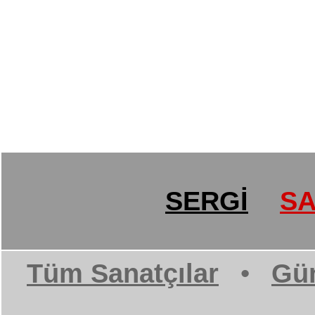
SERGİ
SA
Tüm Sanatçılar
•
Gün