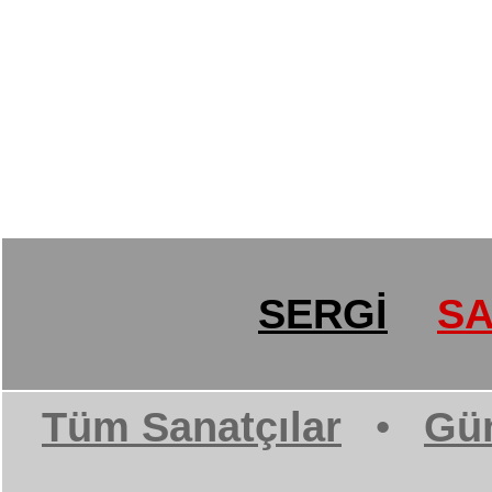
SERGİ
SA
Tüm Sanatçılar
•
Gün