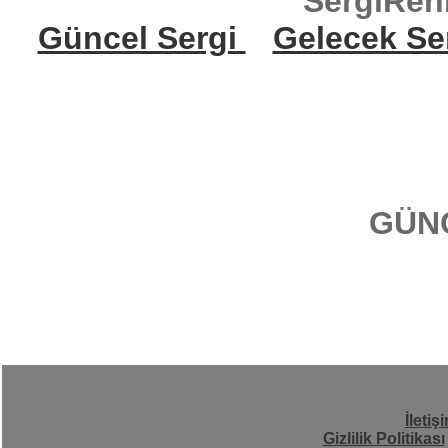
SergiReh
Güncel Sergi
Gelecek Se
GÜN
İletiş
Gizlilik Politikası