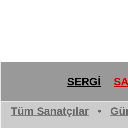
SERGİ
SA
Tüm Sanatçılar
•
Gün