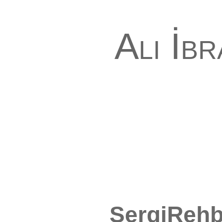
Ali İb
SergiRehb