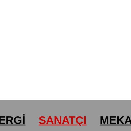
ERGİ
SANATÇI
MEK