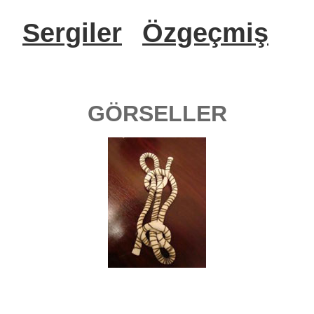
Sergiler
Özgeçmiş
GÖRSELLER