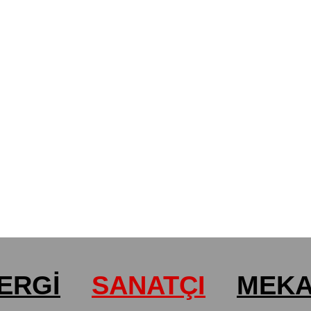
ERGİ
SANATÇI
MEK