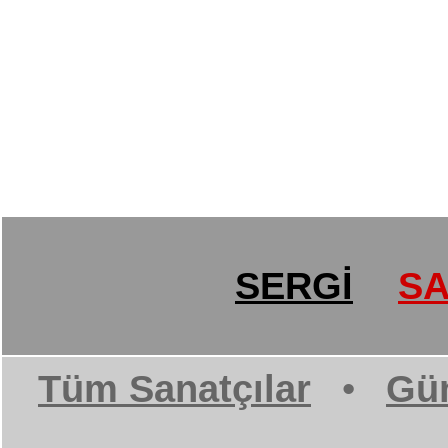
SERGİ
SA
Tüm Sanatçılar
•
Gün