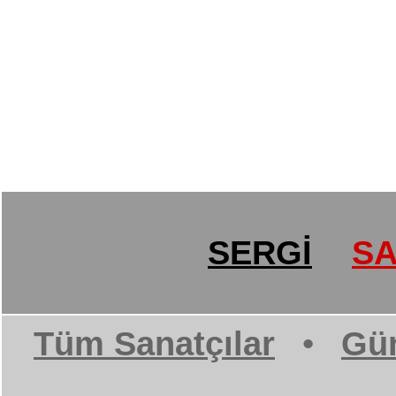
SERGİ
SA
Tüm Sanatçılar
•
Gün