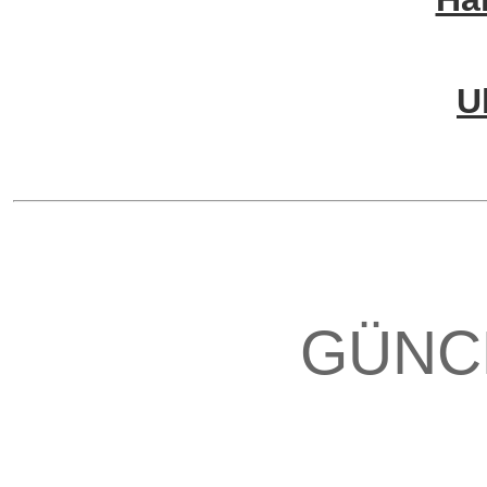
U
GÜNC