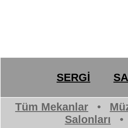
SERGİ
SA
Tüm Mekanlar
•
Müz
Salonları