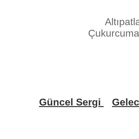
Altıpat
Çukurcum
Güncel Sergi
Gelec