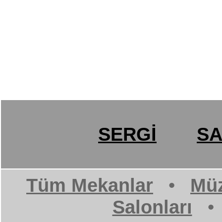
SERGİ
SA
Tüm Mekanlar
•
Müz
Salonları