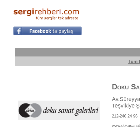
Tüm 
Doku San
Av.Süreyya
Teşvikiye
Ş
212-246 24 96
www.dokusana