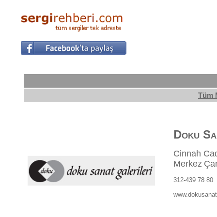
Tüm 
Doku San
Cinnah Cad
Merkez
Ça
312-439 78 80
www.dokusana