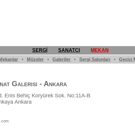
SERGİ
SANATÇI
MEKAN
Mekanlar
•
Müzeler
•
Galeriler
•
Sergi Salonları
•
Geçici 
at Galerisi - Ankara
. Enis Behiç Koryürek Sok. No:11A-B
nkaya
Ankara
t.com