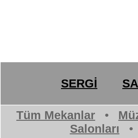
SERGİ
SA
Tüm Mekanlar
•
Müz
Salonları