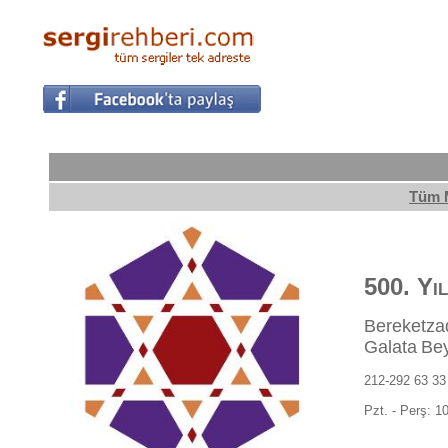
Tüm 
500. Yı
Bereketza
Galata
Be
212-292 63 33
Pzt. - Perş: 1