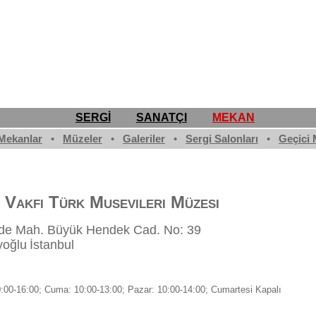
SERGİ
SANATÇI
MEKAN
Mekanlar
•
Müzeler
•
Galeriler
•
Sergi Salonları
•
Geçici 
l Vakfı Türk Musevileri Müzesi
de Mah. Büyük Hendek Cad. No: 39
yoğlu
İstanbul
0:00-16:00; Cuma: 10:00-13:00; Pazar: 10:00-14:00; Cumartesi Kapalı