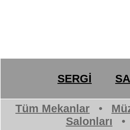
SERGİ
SA
Tüm Mekanlar
•
Müz
Salonları