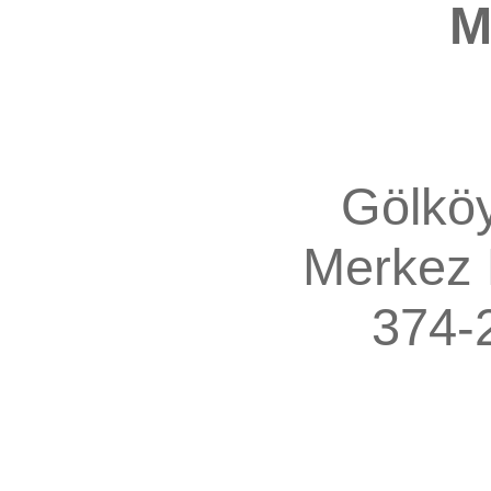
M
Gölkö
Merkez
374-