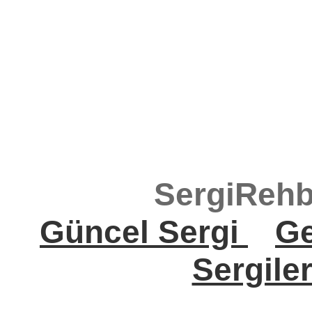
SergiRehb
Güncel Sergi
Ge
Sergile