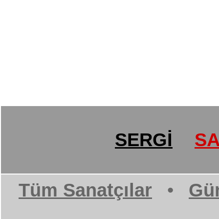
SERGİ
SA
Tüm Sanatçılar
•
Gün