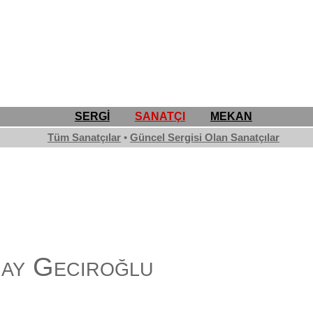
SERGİ
SANATÇI
MEKAN
Tüm Sanatçılar
•
Güncel Sergisi Olan Sanatçılar
ay Geciroğlu