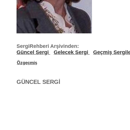
SergiRehberi Arşivinden:
Güncel Sergi
Gelecek Sergi
Geçmiş Sergil
Özgeçmiş
GÜNCEL SERGİ