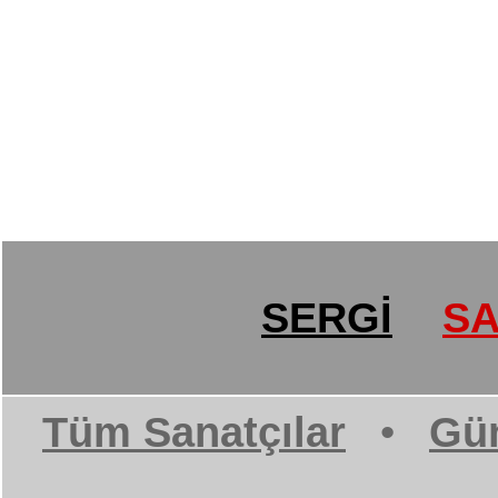
SERGİ
SA
Tüm Sanatçılar
•
Gün