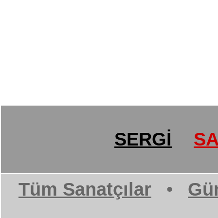
SERGİ
SA
Tüm Sanatçılar
•
Gün