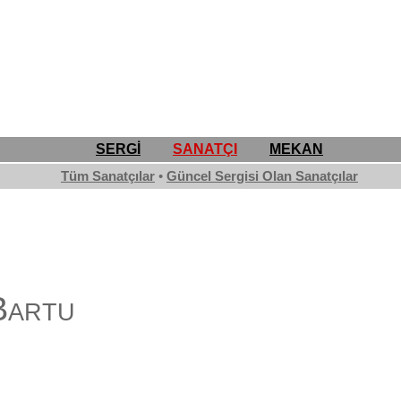
SERGİ
SANATÇI
MEKAN
Tüm Sanatçılar
•
Güncel Sergisi Olan Sanatçılar
Bartu