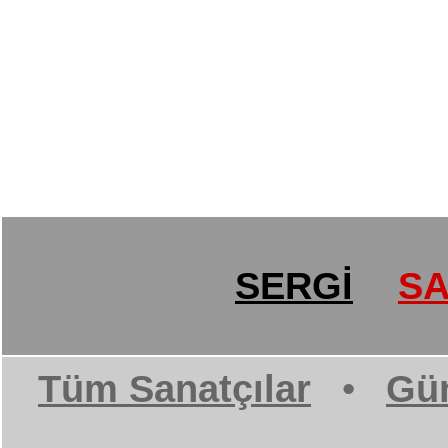
SERGİ
SA
Tüm Sanatçılar
•
Gün