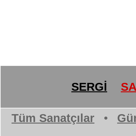
SERGİ
SA
Tüm Sanatçılar
•
Gün