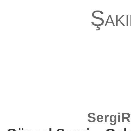
Şaki
SergiR