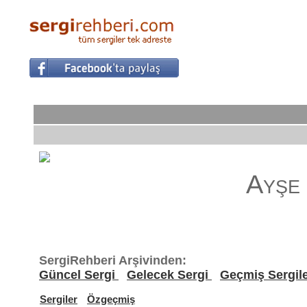
Ayşe
SergiRehberi Arşivinden:
Güncel Sergi
Gelecek Sergi
Geçmiş Sergil
Sergiler
Özgeçmiş