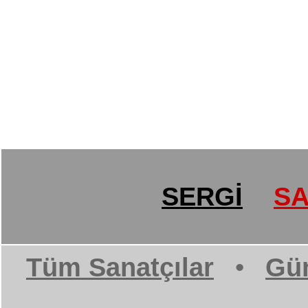
SERGİ
SA
Tüm Sanatçılar
•
Gün