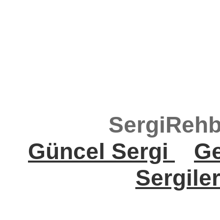
SergiRehb
Güncel Sergi
Ge
Sergile